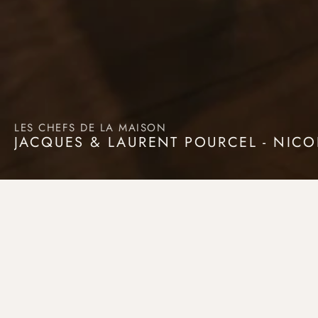
LES CHEFS DE LA MAISON
JACQUES & LAURENT POURCEL - NICO
JACQUES ET LAURENT POURCEL
Derrière chaque assiette du Terminal #1, ce sont Jacques et 
Laurent Pourcel, chefs jumeaux et figures emblématiques 
de la gastronomie française. Inspirés par la cuisine 
Méditerranéenne généreuse, inventive et accessible. Leur 
approche, fidèle à l'esprit du bistrot contemporain, marie 
subtilement tradition culinaire française et modernité. Au 
Terminal#1, chaque plat est pensé comme une véritable 
expérience culinaire: authentique, conviviale et pleine de 